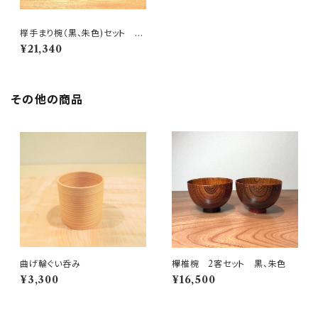
﨔手まり椀（黒、朱色)セット ご
贈答用お箱付き
¥21,340
その他の商品
曲げ輪ぐい呑み
欅椎椀 2客セット 黒、朱色
¥3,300
¥16,500