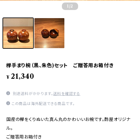
1
/2
﨔手まり椀（黒、朱色)セット ご贈答用お箱付き
21,340
¥
別途送料がかかります。
送料を確認する
この商品は海外配送できる商品です。
国産の欅をくりぬいた真ん丸のかわいいお椀です。酢屋オリジナ
ル。
ご贈答用お箱付き