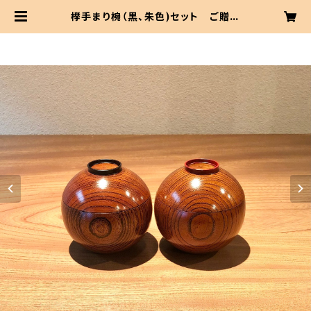
﨔手まり椀（黒、朱色)セット ご贈答
用お箱付き | 創作木工芸 酢屋 オ
ンラインショップ