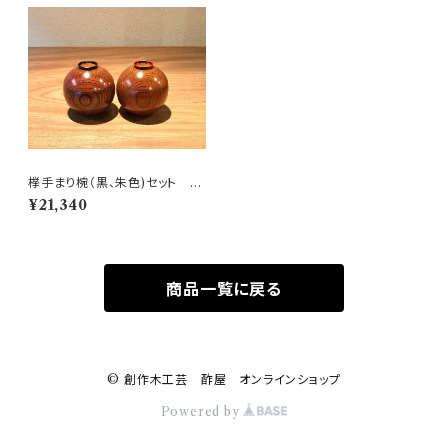
﨔手まり椀（黒、朱色)セット ご
贈答用お箱付き
¥21,340
商品一覧に戻る
© 創作木工芸 酢屋 オンラインショップ
Powered by